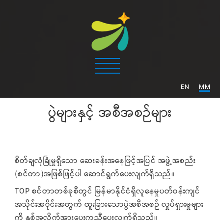
/
EN
MM
ပွဲများနှင့် အစီအစဉ်များ
စိတ်ချလုံခြုံမှုရှိသော ဆေးခန်းအနေဖြင့်အပြင် အဖွဲ့အစည်း
(စင်တာ)အဖြစ်ဖြင့်ပါ ဆောင်ရွက်ပေးလျက်ရှိသည်။
TOP စင်တာတစ်ခုစီတွင် မြန်မာနိုင်ငံရှိလူနေမှုပတ်ဝန်းကျင်
အသိုင်းအဝိုင်းအတွက် ထူးခြားသောပွဲအစီအစဉ် လှုပ်ရှားမှုများ
ကို နှစ်အလိုက်အားပေးကူညီပေးလျက်ရှိသည်။