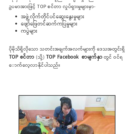
ဥပမာအားဖြင့် TOP စင်တာ လှုပ်ရှားမှုများမှာ-
အဖွဲ့လိုက်တိုင်ပင်ဆွေးနွေးမှုများ
ဖျော်ဖြေတင်ဆက်ကပြမှုများ
ကပွဲများ
ပိုမိုသိရှိလိုသော သတင်းအချက်အလက်များကို ဒေသအတွင်းရှိ
TOP စင်တာ
TOP Facebook စာမျက်နှာ
(သို့)
တွင် ဝင်ရ
ောက်လေ့လာနိုင်ပါသည်။